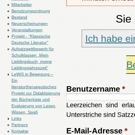
Mitarbeiter
Benutzungsordnung
Sie
Bestand
Neuerscheinungen
Veranstaltungen
Ich habe e
Projekt - "Klassische
Deutsche Literatur"
Aufsatzwettbewerb für
Schulklassen „Mein
Lieblingsbuch, meine
B
Lieblingsjahreszeit“
LeWiS in Bewegung –
Ein
literaturtherapeutisches
Benutzername
*
Projekt zur Didaktisierung
der Bücherkiste und
Leerzeichen sind erl
Evaluierung von Lesen,
Wissen, Spaß
Unterstriche sind Satzze
Links
Partners
E-Mail-Adresse
*
Kontakte