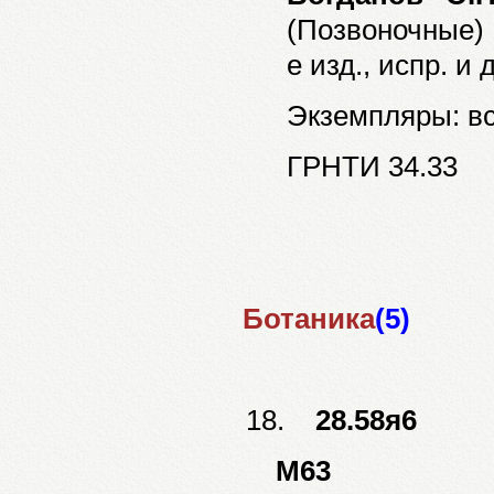
(Позвоночные) 
е изд., испр. и д
Экземпляры: все
ГРНТИ 34.33
Ботаника
(5)
18.
28.58я6
М63