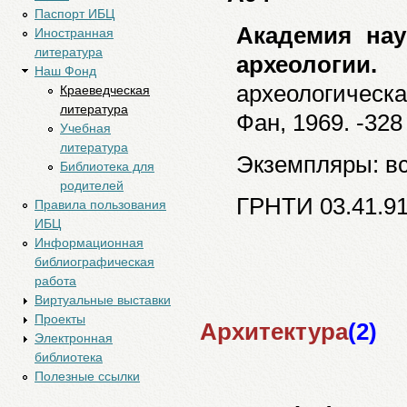
Паспорт ИБЦ
Академия нау
Иностранная
литература
археологии.
Наш Фонд
археологическая
Краеведческая
литература
Фан, 1969. -328 
Учебная
литература
Экземпляры: все
Библиотека для
родителей
ГРНТИ 03.41.9
Правила пользования
ИБЦ
Информационная
библиографическая
работа
Виртуальные выставки
Проекты
Архитектура
(2)
Электронная
библиотека
Полезные ссылки