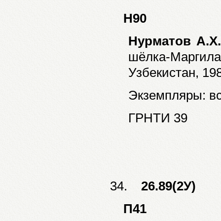
Н90
Нурматов А.Х
шёлка-Маргил
Узбекистан, 1982
Экземпляры: все
ГРНТИ 39
34.
26.89(2У)
П41