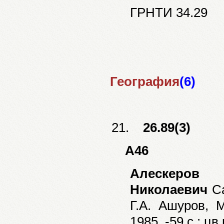
ГРНТИ 34.29
География
(6)
21.
26.89(3)
А46
Алескер
Николаевич
Са
Г.А. Ашуров, М
1985. -59 с.: цв