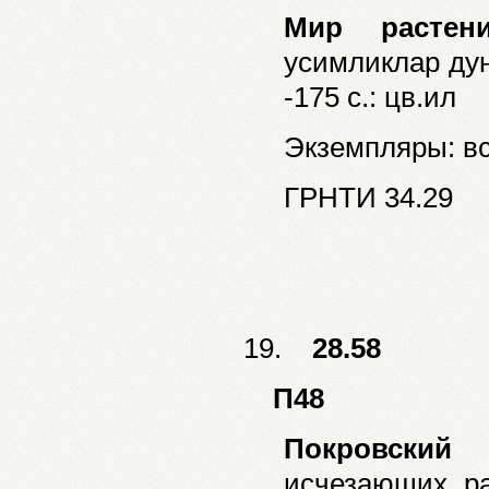
Мир растени
усимликлар дунё
-175 с.: цв.ил
Экземпляры: все
ГРНТИ 34.29
19.
28.58
П48
Покровский 
исчезающих ра