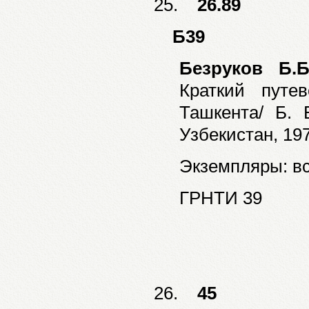
25.
26.89
Б39
Безруков Б.Б
Краткий путе
Ташкента/ Б. 
Узбекистан, 197
Экземпляры: все
ГРНТИ 39
26.
45