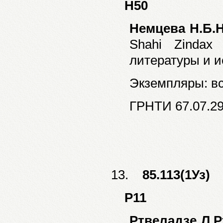
Н50
Немцева Н.Б.
Shahi Zindax
литературы и ис
Экземпляры: все
ГРНТИ 67.07.2
13.
85.113(1Уз)
Р11
Ртвеладзе Л.Р