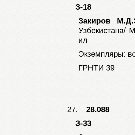
З-18
Закиров М.Д
Узбекистана/ М.
ил
Экземпляры: все
ГРНТИ 39
27.
28.088
З-33