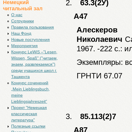
2.
63.3(2У)
Немецкий
читальный зал
А47
О нас
Cотрудники
Правила пользования
Алескер
Наш Фонд
Николаевич
Са
Новые поступления
Мероприятия
1967. -222 с.: 
Конкурс LeWiS –"Lesen,
Wissen, Spaß" ("читаем,
Экземпляры: все
знаем, развлекаемся")
среди учащихся школ г.
ГРНТИ 67.07
Ташкента
Конкурс сочинений
„Mein Lieblingsbuch,
meine
Lieblingsjahreszeit“
Проект "Немецкая
классическая
3.
85.113(2)7
литература"
Полезные ссылки
А87