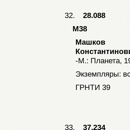
32.
28.088
М38
Машков
Константинов
-М.: Планета, 19
Экземпляры: все
ГРНТИ 39
33.
37.234