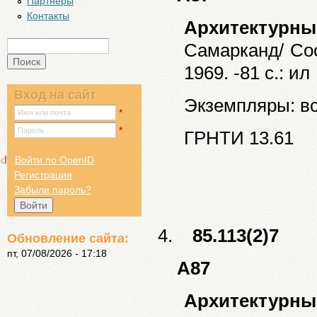
Партнёры
Контакты
Архитектурн
Самарканд/ Сост
Поиск
Форма поиска
1969. -81 с.: ил
Вход на сайт
Экземпляры: все
*
Имя или почта
*
Пароль
ГРНТИ 13.61
Войти по OpenID
Регистрация
Забыли пароль?
4.
85.113(2)7
Обновление сайта:
пт, 07/08/2026 - 17:18
А87
Архитектурн