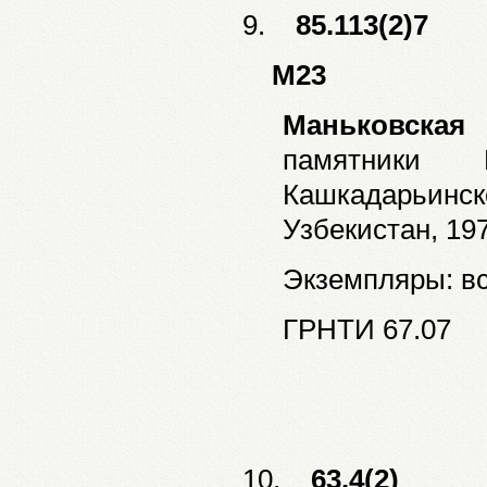
9.
85.113(2)7
М23
Маньковская
памятники 
Кашкадарьинс
Узбекистан, 197
Экземпляры: все
ГРНТИ 67.07
10.
63.4(2)