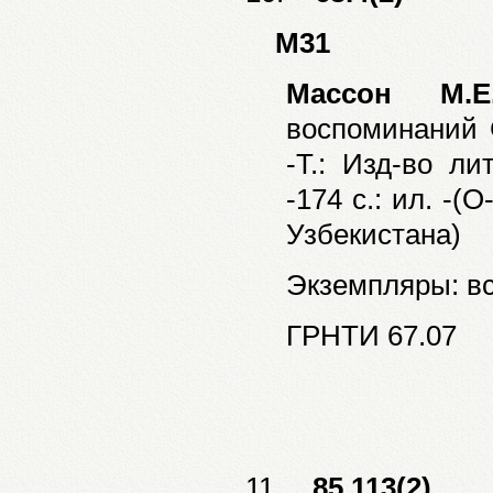
М31
Массон М.Е
воспоминаний С
-Т.: Изд-во ли
-174 с.: ил. -
Узбекистана)
Экземпляры: все
ГРНТИ 67.07
11.
85.113(2)