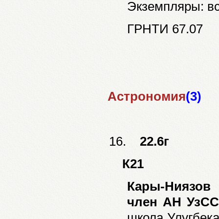
Экземпляры: все
ГРНТИ 67.07
Астрономия
(3)
16.
22.6г
К21
Кары-Ниязов 
член АН УзСС
школа Улугбека/