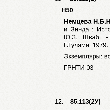
Н50
Немцева Н.Б.
и Зинда : Исто
Ю.З. Шваб. -
Г.Гуляма, 1979. 
Экземпляры: все
ГРНТИ 03
12.
85.113(2У)