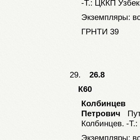
-Т.: ЦККП Узбек
Экземпляры: все
ГРНТИ 39
29.
26.8
К60
Колбинце
Петрович
Путе
Колбинцев. -Т.:
Экземпляры: все