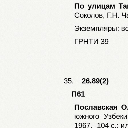
По улицам Та
Соколов, Г.Н. Ча
Экземпляры: все
ГРНТИ 39
35.
26.89(2)
П61
Пославская О
южного Узбекис
1967. -104 с.: и