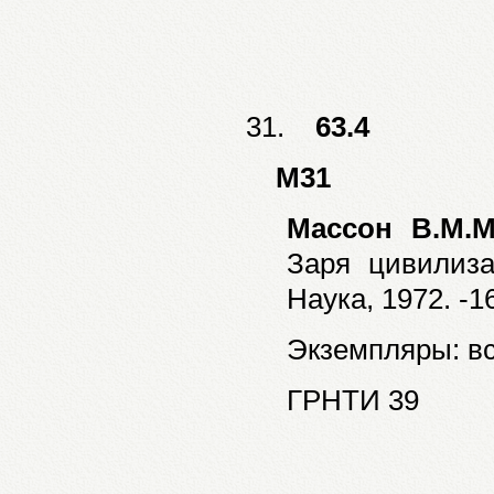
31.
63.4
М31
Массон В.М.
Заря цивилиза
Наука, 1972. -16
Экземпляры: все
ГРНТИ 39