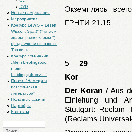
CD
DVD
Экземпляры: всего:
Новые поступления
Мероприятия
ГРНТИ 21.15
Конкурс LeWiS –"Lesen,
Wissen, Spaß" ("читаем,
знаем, развлекаемся")
среди учащихся школ г.
Ташкента
Конкурс сочинений
5.
29
„Mein Lieblingsbuch,
meine
Lieblingsjahreszeit“
Kor
Проект "Немецкая
классическая
Der Koran
/ Aus d
литература"
Einleitung und 
Полезные ссылки
Партнёры
Stuttgart: Reclam,
Контакты
(Reclams Universal-
Поиск
Форма поиска