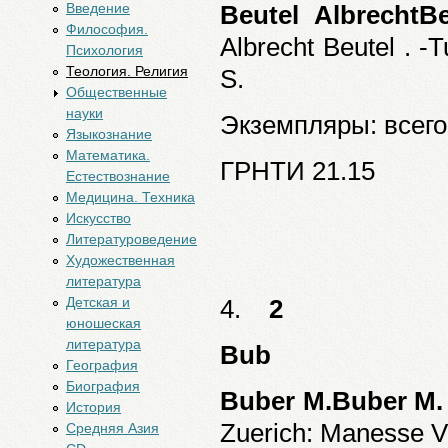
Введение
Beutel AlbrechtBe
Философия.
Albrecht Beutel . -
Психология
Теология. Религия
S.
Общественные
науки
Экземпляры: всего:
Языкознание
Математика.
ГРНТИ 21.15
Естествознание
Медицина. Техника
Искусство
Литературоведение
Художественная
литература
Детская и
4.
2
юношеская
литература
Bub
География
Биография
Buber M.Buber M.
История
Zuerich: Manesse Ver
Средняя Азия