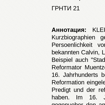
ГРНТИ 21
Аннотация:
KLEI
Kurzbiographien 
Persoenlichkeit v
bekannten Calvin, 
Beispiel auch "Sta
Reformator Muentz
16. Jahrhunderts 
Reformation eingele
Predigt und der ref
haben. Im 16. Ja
gegenueber den an 