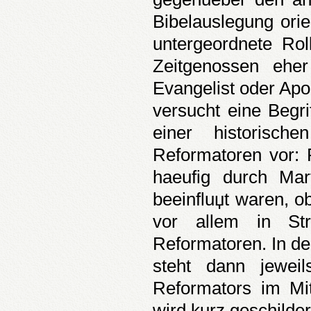
Bibelauslegung orie
untergeordnete Rol
Zeitgenossen eher
Evangelist oder Apo
versucht eine Begri
einer historisch
Reformatoren vor: R
haeufig durch Mar
beeinfluџt waren, o
vor allem in St
Reformatoren. In d
steht dann jewei
Reformators im Mi
wird kurz geschilde