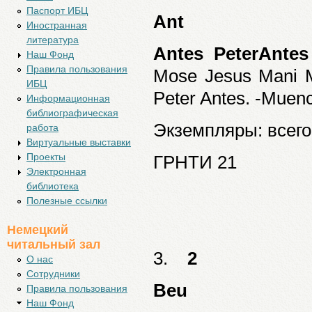
Паспорт ИБЦ
Ant
Иностранная
литература
Antes PeterAntes
Наш Фонд
Правила пользования
Mose Jesus Mani 
ИБЦ
Peter Antes. -Muenc
Информационная
библиографическая
Экземпляры: всего:
работа
Виртуальные выставки
Проекты
ГРНТИ 21
Электронная
библиотека
Полезные ссылки
Немецкий
читальный зал
3.
2
О нас
Cотрудники
Beu
Правила пользования
Наш Фонд