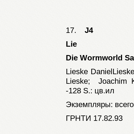
17.
J4
Lie
Die Wormworld S
Lieske DanielLiesk
Lieske; Joachim
-128 S.: цв.ил
Экземпляры: всего:
ГРНТИ 17.82.93