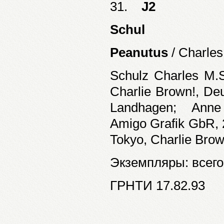
31.
J2
Schul
Peanutus
/ Charles
Schulz Charles M.S
Charlie Brown!, De
Landhagen; Anne T
Amigo Grafik GbR, 
Tokyo, Charlie Bro
Экземпляры: всего:
ГРНТИ 17.82.93