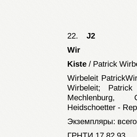
22.
J2
Wir
Kiste
/ Patrick Wirb
Wirbeleit PatrickWi
Wirbeleit; Patri
Mechlenburg, Ch
Heidschoetter - Rep
Экземпляры: всего:
ГРНТИ 17.82.93