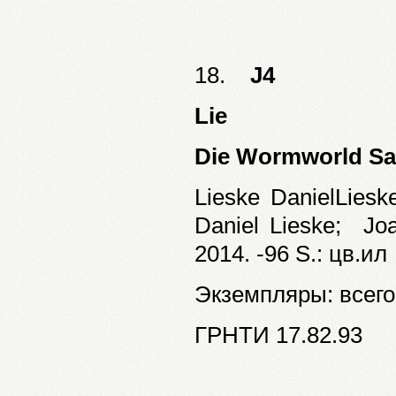
18.
J4
Lie
Die Wormworld S
Lieske DanielLies
Daniel Lieske; J
2014. -96 S.: цв.ил
Экземпляры: всего:
ГРНТИ 17.82.93