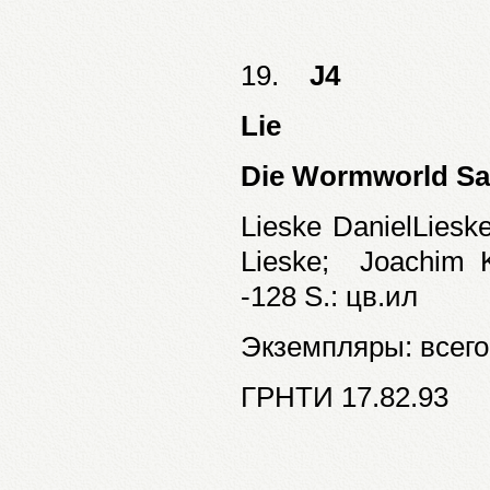
19.
J4
Lie
Die Wormworld S
Lieske DanielLiesk
Lieske; Joachim
-128 S.: цв.ил
Экземпляры: всего:
ГРНТИ 17.82.93