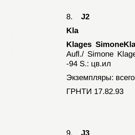
8.
J2
Kla
Klages SimoneKl
Aufl./ Simone Klag
-94 S.: цв.ил
Экземпляры: всего:
ГРНТИ 17.82.93
9.
J3