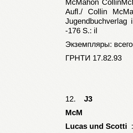
McMahon CollinMc
Aufl./ Collin McM
Jugendbuchverlag 
-176 S.: il
Экземпляры: всего:
ГРНТИ 17.82.93
12.
J3
McM
Lucas und Scotti
: