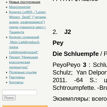
Новые поступления
Мероприятия
Конкурс LeWiS –"Lesen,
Wissen, Spaß" ("читаем,
знаем, развлекаемся")
среди учащихся школ г.
2.
J2
Ташкента
Конкурс сочинений
Pey
„Mein Lieblingsbuch,
meine
Die Schluempfe
/ 
Lieblingsjahreszeit“
Проект "Немецкая
классическая
PeyoPeyo
3
: Schlu
литература"
Schulz; Yan Delport
Полезные ссылки
Партнёры
2011. -64 S.: ц
Контакты
Schtroumpfette. -Br
Поиск
Форма поиска
Экземпляры: всего: