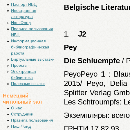
Паспорт ИБЦ
Belgische Literatu
Иностранная
литература
Наш Фонд
Правила пользования
1.
J2
ИБЦ
Информационная
Pey
библиографическая
работа
Die Schluempfe
/ 
Виртуальные выставки
Проекты
Электронная
PeyoPeyo
1
: Blau
библиотека
2015/ Peyo, Delia 
Полезные ссылки
Splitter Verlag Gm
Немецкий
Les Schtroumpfs: Le
читальный зал
О нас
Экземпляры: всего:
Cотрудники
Правила пользования
Наш Фонд
ГРНТИ 17.82.93