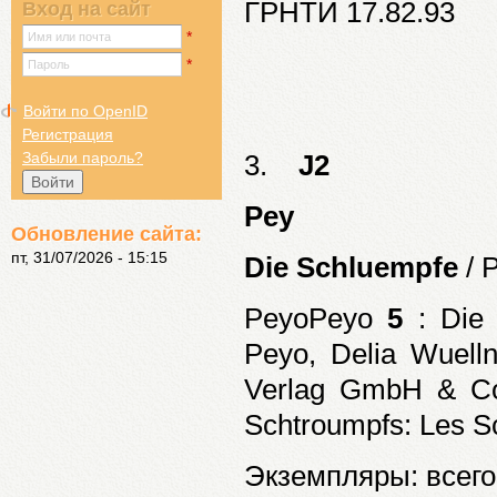
ГРНТИ 17.82.93
Вход на сайт
*
Имя или почта
*
Пароль
Войти по OpenID
Регистрация
3.
J2
Забыли пароль?
Pey
Обновление сайта:
пт, 31/07/2026 - 15:15
Die Schluempfe
/ 
PeyoPeyo
5
: Die 
Peyo, Delia Wuellne
Verlag GmbH & Co.
Schtroumpfs: Les Sc
Экземпляры: всего: