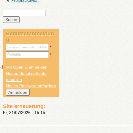
Projektaktivität
Suche
Suchformular
Benutzeranmeldun
g
*
Benutzername oder E-Mail-
Adresse
*
Passwort
Mit OpenID anmelden
Neues Benutzerkonto
erstellen
Neues Passwort anfordern
Site erneuerung:
Fr, 31/07/2026 - 15:15