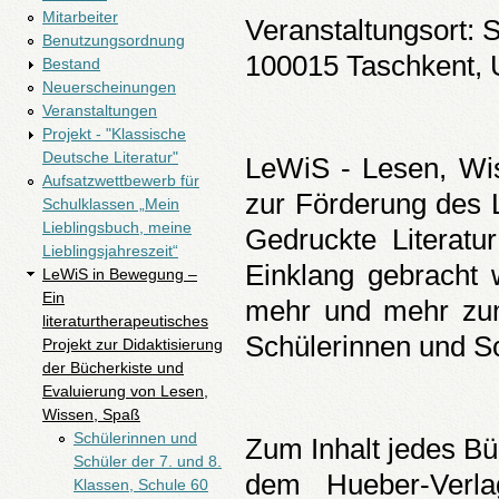
Mitarbeiter
Veranstaltungsort: 
Benutzungsordnung
100015 Taschkent, 
Bestand
Neuerscheinungen
Veranstaltungen
Projekt - "Klassische
Deutsche Literatur"
LeWiS - Lesen, Wis
Aufsatzwettbewerb für
zur Förderung des L
Schulklassen „Mein
Lieblingsbuch, meine
Gedruckte Literatu
Lieblingsjahreszeit“
Einklang gebracht 
LeWiS in Bewegung –
Ein
mehr und mehr zum
literaturtherapeutisches
Schülerinnen und Sc
Projekt zur Didaktisierung
der Bücherkiste und
Evaluierung von Lesen,
Wissen, Spaß
Schülerinnen und
Zum Inhalt jedes Bü
Schüler der 7. und 8.
dem Hueber-Verl
Klassen, Schule 60