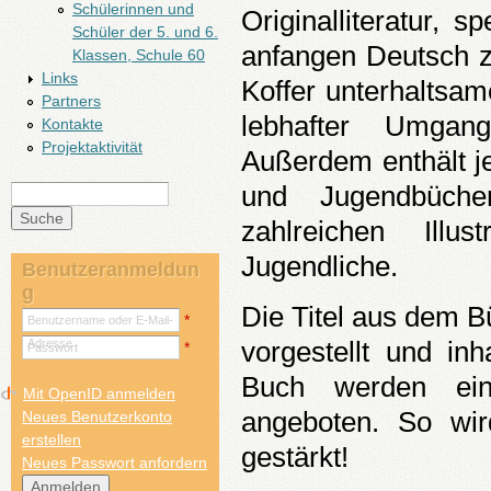
Schülerinnen und
Originalliteratur, s
Schüler der 5. und 6.
anfangen Deutsch 
Klassen, Schule 60
Links
Koffer unterhaltsa
Partners
lebhafter Umgang
Kontakte
Projektaktivität
Außerdem enthält jed
und Jugendbüche
Suche
Suchformular
zahlreichen Illu
Jugendliche.
Benutzeranmeldun
g
Die Titel aus dem 
*
Benutzername oder E-Mail-
vorgestellt und in
Adresse
*
Passwort
Buch werden ein 
Mit OpenID anmelden
angeboten. So wir
Neues Benutzerkonto
erstellen
gestärkt!
Neues Passwort anfordern