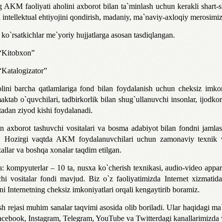
 AKM faoliyati aholini axborot bilan ta`minlash uchun kerakli shart-sh
 intellektual ehtiyojini qondirish, madaniy, ma`naviy-axloqiy merosimizn
ko`rsatkichlar me`yoriy hujjatlarga asosan tasdiqlangan.
Kitobxon”
atalogizator”
lini barcha qatlamlariga fond bilan foydalanish uchun cheksiz imkon
aktab o`quvchilari, tadbirkorlik bilan shug`ullanuvchi insonlar, ijodkorl
adan ziyod kishi foydalanadi.
on axborot tashuvchi vositalari va bosma adabiyot bilan fondni jaml
i. Hozirgi vaqtda AKM foydalanuvchilari uchun zamonaviy texnik v
allar va boshqa xonalar taqdim etilgan.
: kompyuterlar – 10 ta, nusxa ko`cherish texnikasi, audio-video appar
chi vositalar fondi mavjud. Biz o`z faoliyatimizda Internet xizmat
ni Internetning cheksiz imkoniyatlari orqali kengaytirib boramiz.
ish rejasi muhim sanalar taqvimi asosida olib boriladi. Ular haqidagi 
acebook, Instagram, Telegram, YouTube va Twitterdagi kanallarimizda y