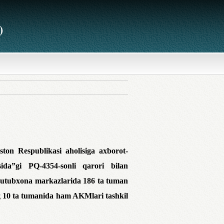
)
ston Respublikasi aholisiga axborot-
sida”gi PQ-4354-sonli qarori bilan
t-kutubxona markazlarida 186 ta tuman
ng 10 ta tumanida ham AKMlari tashkil