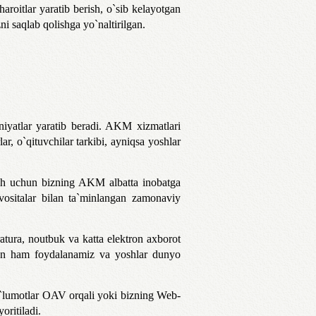
aroitlar yaratib berish, o`sib kelayotgan
i saqlab qolishga yo`naltirilgan.
iyatlar yaratib beradi. AKM xizmatlari
ar, o`qituvchilar tarkibi, ayniqsa yoshlar
ash uchun bizning AKM albatta inobatga
ositalar bilan ta`minlangan zamonaviy
atura, noutbuk va katta elektron axborot
idan ham foydalanamiz va yoshlar dunyo
ma`lumotlar OAV orqali yoki bizning Web-
oritiladi.