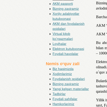
Bizning
AKM pasporti
avlodni
Bizning zaxiramiz
Xorijiy adabiyotlar
Barcha 
kutubxonasi
AKM dan foydalanish
AKM “
qoidalari
Virtual kitob
AKM “K
ko’rgazmalari
Bu aho
Loyihalar
bilan m
Elektron kutubxonasi
– 1000t
Foydali havolalar
Elektr
Nemis o‘quv zali
olinad
Biz haqimizda
o`quv z
Xodimlarimiz
Foydalanish qoidalari
Bularda
Bizning zaxiramiz
tashuv
Yangi kelgan materiallar
qarashi
Tadbirlar
Foydali sahifalar
Yillik 
Hamkorlarimiz
sayt, F