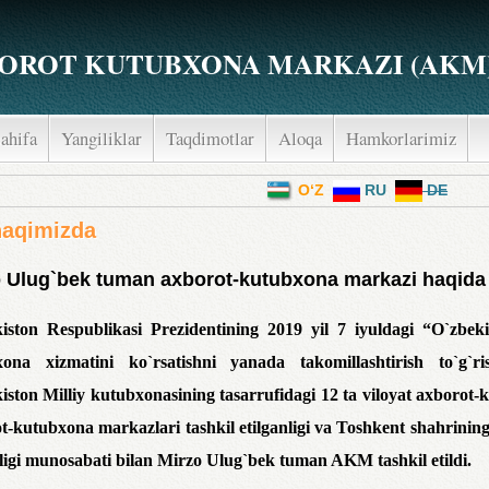
OROT KUTUBXONA MARKAZI (AKM
ahifa
Yangiliklar
Taqdimotlar
Aloqa
Hamkorlarimiz
menu
O‘Z
RU
DE
haqimizda
o Ulug`bek tuman axborot-kutubxona markazi haqida
iston Respublikasi Prezidentining 2019 yil 7 iyuldagi “O`zbeki
ona xizmatini ko`rsatishni yanada takomillashtirish to`g`ri
iston Milliy kutubxonasining tasarrufidagi 12 ta viloyat axboro
t-kutubxona markazlari tashkil etilganligi va Toshkent shahrini
nligi munosabati bilan Mirzo Ulug`bek tuman AKM tashkil etildi.