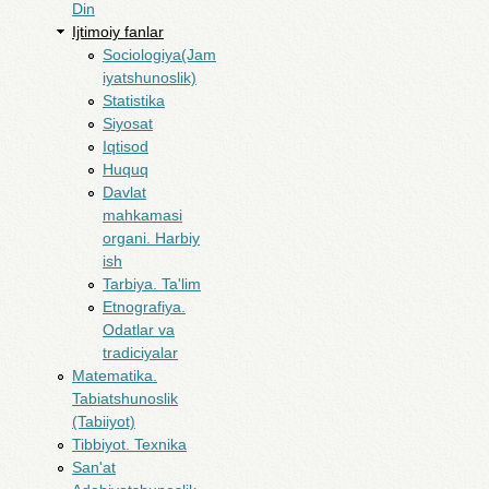
Din
Ijtimoiy fanlar
Sociologiya(Jam
iyatshunoslik)
Statistika
Siyosat
Iqtisod
Huquq
Davlat
mahkamasi
organi. Harbiy
ish
Tarbiya. Ta'lim
Etnografiya.
Odatlar va
tradiciyalar
Matematika.
Tabiatshunoslik
(Tabiiyot)
Tibbiyot. Texnika
San'at