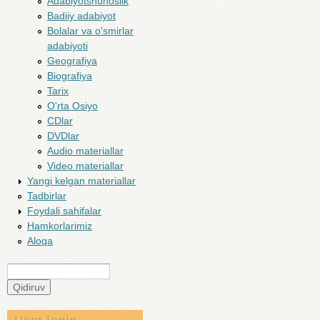
Adabiyotshunoslik
Badiiy adabiyot
Bolalar va o'smirlar
adabiyoti
Geografiya
Biografiya
Tarix
O'rta Osiyo
CDlar
DVDlar
Audio materiallar
Video materiallar
Yangi kelgan materiallar
Tadbirlar
Foydali sahifalar
Hamkorlarimiz
Aloqa
Qidiruv
Search form