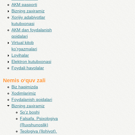
AKM pasporti
Bizning zaxiramiz
Xorijiy adabiyotlar
kutubxonasi
AKM dan foydalanish
qoidalari
Virtual kitob
ko’rgazmalari
Loyihalar
Elektron kutubxonasi
Foydali havolalar
Nemis o‘quv zali
Biz haqimizda
Xodimlarimiz
Foydalanish qoidalari
Bizning zaxiramiz
So'z boshi
Falsafa. Psixologiya
(Ruxshunoslik)
Teologiya (Ilohiyot).