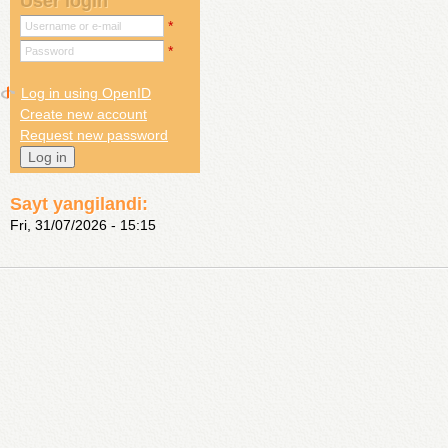
User login
*
Username or e-mail
*
Password
Log in using OpenID
Create new account
Request new password
Sayt yangilandi:
Fri, 31/07/2026 - 15:15