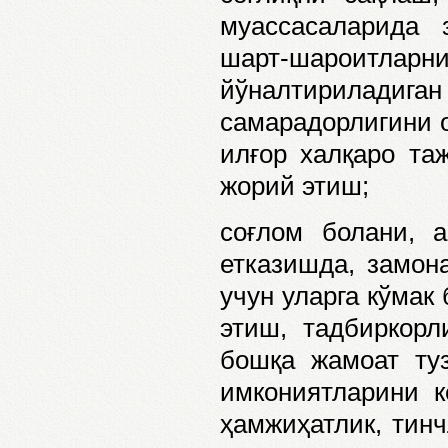
муассасаларида 
шарт-шароитлар
йўналтирилад
самарадорлигини 
илғор халқаро та
жорий этиш;
соғлом болани, а
етказишда, замон
учун уларга кўмак
этиш, тадбиркор
бошқа жамоат ту
имкониятларини к
ҳамжиҳатлик, тин