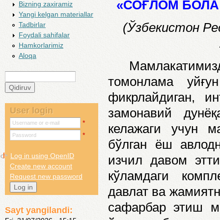
«СОҒЛОМ БОЛА
Bizning zaxiramiz
Yangi kelgan materiallar
(Ўзбекистон Ре
Tadbirlar
Foydali sahifalar
Hamkorlarimiz
Aloqa
Мамлакатимизда 
Qidiruv
томонлама уйғу
Search form
фикрлайдиган, ин
замонавий дунёқ
User login
*
Username or e-mail
келажаги учун м
*
Password
бўлган ёш авлод
Log in using OpenID
изчил давом этти
Create new account
кўламдаги компл
Request new password
давлат ва жамиятн
сафарбар этиш м
Sayt yangilandi: