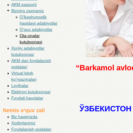
AKM pasporti
Bizning zaxiramiz
O'lkashunoslik
haqidagi adabiyotlar
O'quv adabiyotlar
Ota-onalar
kutubxonasi
Xorijiy adabiyotlar
kutubxonasi
AKM dan foydalanish
“Barkamol avlod
qoidalari
Virtual kitob
ko’rgazmalari
Loyihalar
Elektron kutubxonasi
Foydali havolalar
ЎЗБЕКИСТОН
Nemis o‘quv zali
Biz haqimizda
Xodimlarimiz
Foydalanish qoidalari