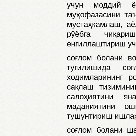
учун моддий ё
муҳофазасини таъ
мустаҳкамлаш, аё
рўёбга чиқари
енгиллаштириш уч
соғлом болани во
туғилишида со
ходимларининг р
сақлаш тизимини
салоҳиятини ян
маданиятини ош
тушунтириш ишлар
соғлом болани ш