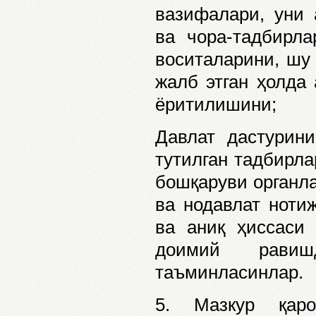
вазифалари, уни
ва чора-тадбирл
воситаларини, шу
жалб этган ҳолда 
ёритилишини;
Давлат дастурини
тутилган тадбирл
бошқаруви органла
ва нодавлат ноти
ва аниқ ҳиссаси 
доимий равиш
таъминласинлар.
5. Мазкур қар