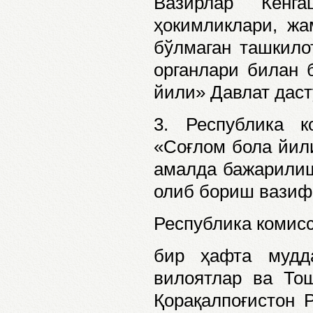
Вазирлар Кенг
ҳокимликлари, жа
бўлмаган ташкило
органлари билан 
йили» Давлат дас
3. Республика к
«Соғлом бола йили
амалда бажарилиш
олиб бориш вазиф
Республика комисс
бир ҳафта мудда
вилоятлар ва То
Қорақалпоғистон 