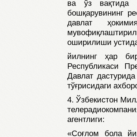
ва ўз вақтида 
бошқарувининг ре
давлат ҳокими
мувофиқлаштирил
оширилиши устида
йилнинг ҳар би
Республикаси Пр
Давлат дастурида
тўғрисидаги ахбор
4. Ўзбекистон Мил
телерадиокомпан
агентлиги:
«Соғлом бола йи