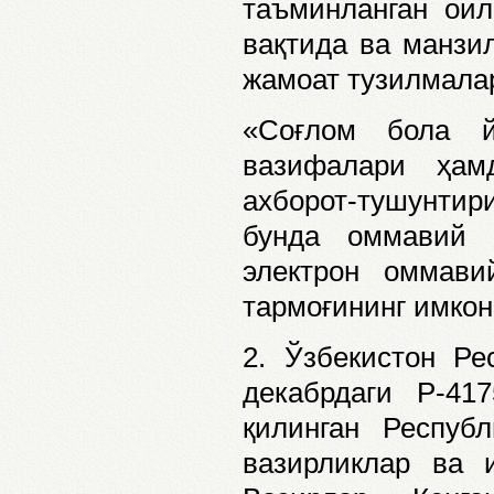
таъминланган ои
вақтида ва манзи
жамоат тузилмала
«Соғлом бола й
вазифалари ҳам
ахборот-тушунтир
бунда оммавий 
электрон оммави
тармоғининг имко
2. Ўзбекистон Ре
декабрдаги Р-41
қилинган Респуб
вазирликлар ва и