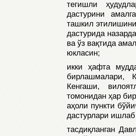
тегишли ҳудудл
дастурини амалг
ташкил этилишини
дастурида назарда
ва ўз вақтида ама
юкласин;
икки ҳафта мудд
бирлашмалари, Қ
Кенгаши, вилоя
томонидан ҳар бир
аҳоли пункти бўйи
дастурлари ишлаб
тасдиқланган Давл