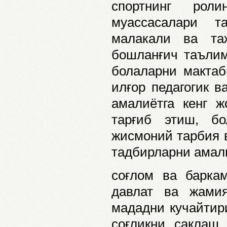
спортнинг рол
муассасалари т
малакали ва та
бошланғич таълим
болаларни мактаб
илғор педагогик в
амалиётга кенг ж
тарғиб этиш, бо
жисмоний тарбия в
тадбирларни амал
соғлом ва барка
давлат ва жамия
мададни кучайтир
соғлиқни сақлаш