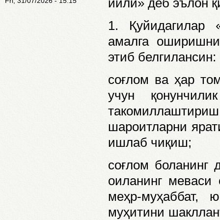
йили» деб эълон 
Fri, 31/07/2026 - 15:15
1. Қуйидагилар 
амалга оширишни
этиб белгилансин:
соғлом ва ҳар то
учун қонунчили
такомиллаштириш,
шароитларни ярати
ишлаб чиқиш;
соғлом боланинг 
оиланинг меваси 
меҳр-муҳаббат, 
муҳитини шакллан