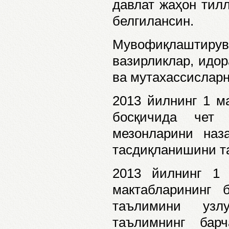
давлат жаҳон тилл
белгилансин.
Мувофиқлаштиру
вазирликлар, идор
ва мутахассисларн
2013 йилнинг 1 м
босқичида чет
мезонларини наз
тасдиқланишини т
2013 йилнинг 1 
мактабларининг
таълимини узл
таълимнинг бар