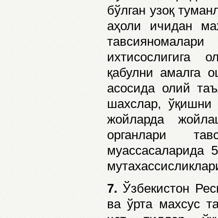
бўлган узоқ туман
аҳоли ичидан ма
тавсияномалар
ихтисослигига 
қабулни амалга о
асосида олий таъ
шахслар, ўқишни 
жойларда жойла
органлари тав
муассасаларида 5
мутахассисликлар
7.
Ўзбекистон Рес
ва ўрта махсус т