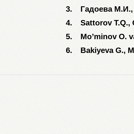
3.
Гадоева М.И.,
4.
Sattorov T.Q.,
5.
Mo’minov O. v
6.
Bakiyeva G., 