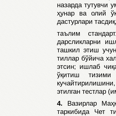
назарда тутувчи у
ҳунар ва олий ў
дастурлари тасди
таълим стандар
дарсликларни иш
ташкил этиш учун
тиллар бўйича хал
этсин; ишлаб чиқ
ўқитиш тизими
кучайтирилишин
этилган тестлар 
4.
Вазирлар Маҳк
таркибида Чет т