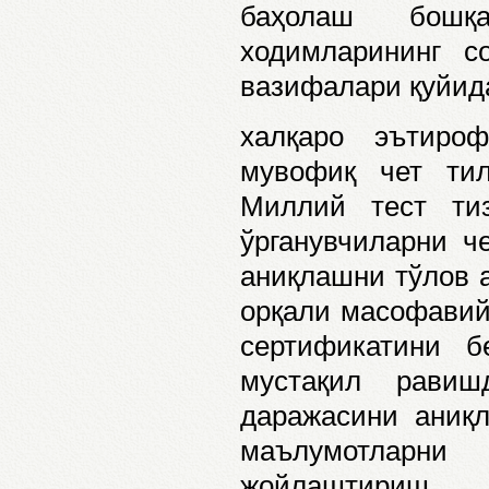
баҳолаш бошқ
ходимларининг с
вазифалари қуйида
халқаро эътироф
мувофиқ чет ти
Миллий тест ти
ўрганувчиларни ч
аниқлашни тўлов а
орқали масофавий
сертификатини б
мустақил рави
даражасини аниқл
маълумотларни
жойлаштириш.