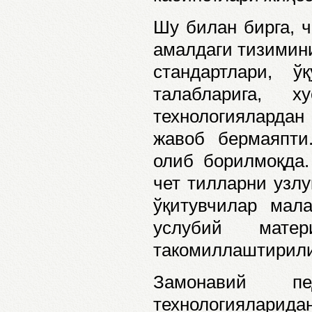
Шу билан бирга, 
амалдаги тизимини
стандартлари, 
талабларига, 
технологияларда
жавоб бермаяпти
олиб борилмоқда.
чет тилларни узлу
ўқитувчилар мал
услубий мате
такомиллаштирили
Замонавий пед
технологияларид