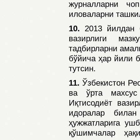
журналларни чо
иловаларни ташки
10.
2013 йилдан 
вазирлиги мазк
тадбирларни амалг
бўйича ҳар йили 
тутсин.
11.
Ўзбекистон Рес
ва ўрта махсус
Иқтисодиёт вазир
идоралар билан
ҳужжатларига ушб
қўшимчалар ҳақ