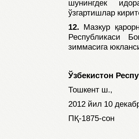
шунингдек идо
ўзгартишлар кирит
12.
Мазкур қарорн
Республикаси Б
зиммасига юкланс
Ўзбекистон Респ
Тошкент ш.,
2012 йил 10 декаб
ПҚ-1875-сон