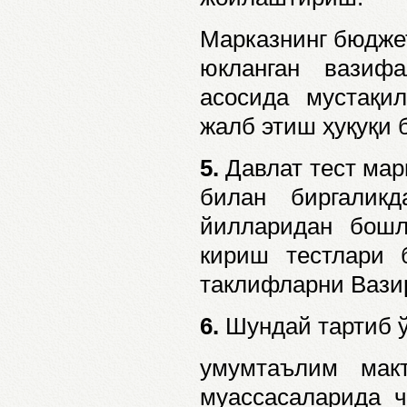
Марказнинг бюдже
юкланган вазиф
асосида мустақи
жалб этиш ҳуқуқи 
5.
Давлат тест мар
билан биргаликд
йилларидан бошл
кириш тестлари 
таклифларни Вази
6.
Шундай тартиб ў
умумтаълим макт
муассасаларида ч