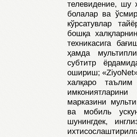
телевидение, шу 
болалар ва ўсмир
кўрсатувлар тай
бошқа халқларни
техникасига бағ
ҳамда мультипл
субтитр ёрдамид
ошириш; «ZiyoNet»
халқаро таъли
имкониятларини
марказини мульти
ва мобиль уску
шунингдек, ингл
ихтисослаштирилга