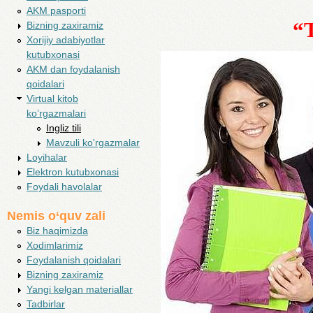
AKM pasporti
“T
Bizning zaxiramiz
Xorijiy adabiyotlar
kutubxonasi
AKM dan foydalanish
qoidalari
Virtual kitob
ko’rgazmalari
Ingliz tili
Mavzuli ko'rgazmalar
Loyihalar
Elektron kutubxonasi
Foydali havolalar
Nemis o‘quv zali
Biz haqimizda
Xodimlarimiz
Foydalanish qoidalari
Bizning zaxiramiz
Yangi kelgan materiallar
Tadbirlar