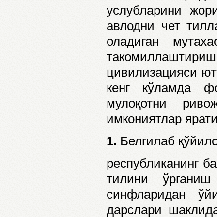
услубларини жор
авлодни чет тилл
оладиган мутах
такомиллаштириш 
цивилизацияси ют
кенг кўламда ф
мулоқотни риво
имкониятлар ярат
1.
Белгилаб қўйилс
республиканинг ба
тилини ўрганиш
синфларидан ўй
дарслари шаклида