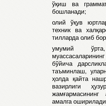
ўқиш ва граммат
бошланади;
олий ўқув юртла
техник ва халқа
тилларда олиб бо
умумий ўрта, 
муассасаларининг 
бўйича дарсликл
таъминлаш, уларн
ҳолда қайта наш
вазирлиги ҳуз
жамғармасининг
амалга оширилади