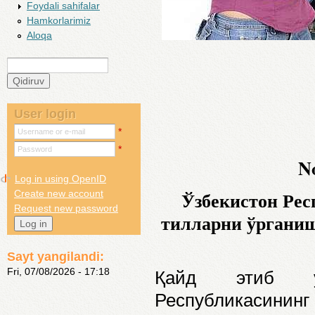
Foydali sahifalar
Hamkorlarimiz
Aloqa
Qidiruv
Search form
User login
*
Username or e-mail
*
Password
No
Log in using OpenID
Ўзбекистон Ре
Create new account
Request new password
тилларни ўргани
Sayt yangilandi:
Fri, 07/08/2026 - 17:18
Қайд этиб ўт
Республикасинин