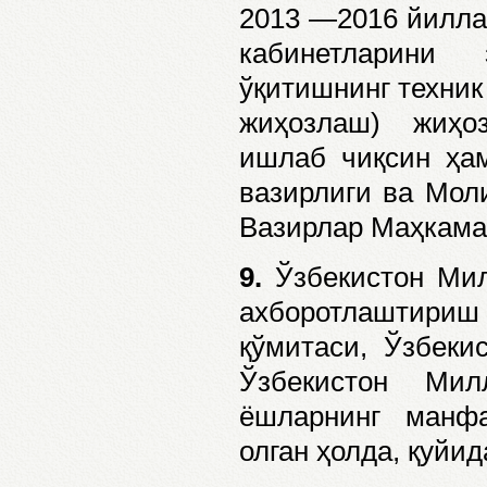
2013 —2016 йилла
кабинетларини 
ўқитишнинг техник
жиҳозлаш) жиҳо
ишлаб чиқсин ҳам
вазирлиги ва Мол
Вазирлар Маҳкамас
9.
Ўзбекистон Мил
ахборотлаштириш
қўмитаси, Ўзбеки
Ўзбекистон Мил
ёшларнинг манфа
олган ҳолда, қуйи