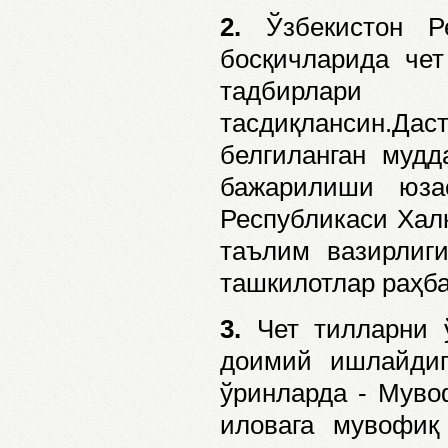
2.
Ўзбекистон Ре
босқичларида чет
тадбирлари
тасдиқлансин.Д
белгиланган мудд
бажарилиши юза
Республикаси Халқ
таълим вазирлиги
ташкилотлар раҳб
3.
Чет тилларни 
доимий ишлайдиг
ўринларда - Муво
иловага мувофиқ