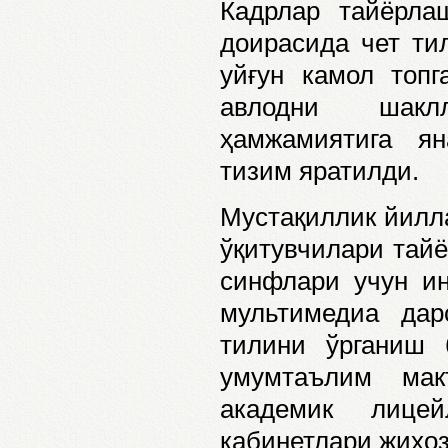
Кадрлар тайёрл
доирасида чет ти
уйғун камол топ
авлодни шаклл
ҳамжамиятига ян
тизим яратилди.
Мустақиллик йилла
ўқитувчилари тайё
синфлари учун ин
мультимедиа дар
тилини ўрганиш 
умумтаълим мак
академик лице
кабинетлари жиҳо