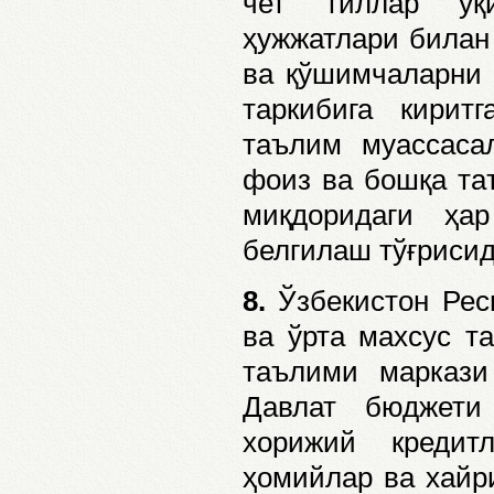
чет тиллар ўқ
ҳужжатлари билан 
ва қўшимчаларни 
таркибига кирит
таълим муассаса
фоиз ва бошқа та
миқдоридаги ҳа
белгилаш тўғрисид
8.
Ўзбекистон Рес
ва ўрта махсус та
таълими маркази
Давлат бюджети
хорижий кредит
ҳомийлар ва хайри