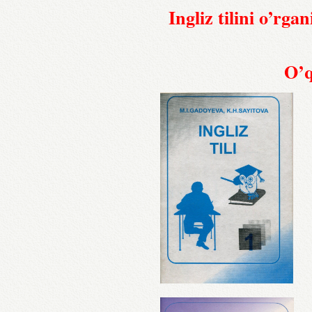
Ingliz tilini o’
O’q