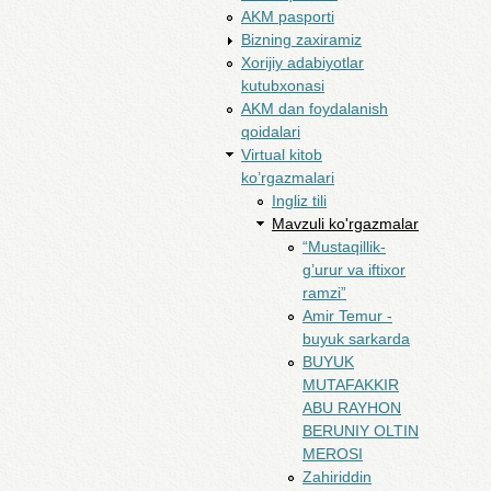
AKM pasporti
Bizning zaxiramiz
Xorijiy adabiyotlar
kutubxonasi
AKM dan foydalanish
qoidalari
Virtual kitob
ko’rgazmalari
Ingliz tili
Mavzuli ko'rgazmalar
“Mustaqillik-
g’urur va iftixor
ramzi”
Amir Temur -
buyuk sarkarda
BUYUK
MUTAFAKKIR
ABU RAYHON
BERUNIY OLTIN
MEROSI
Zahiriddin