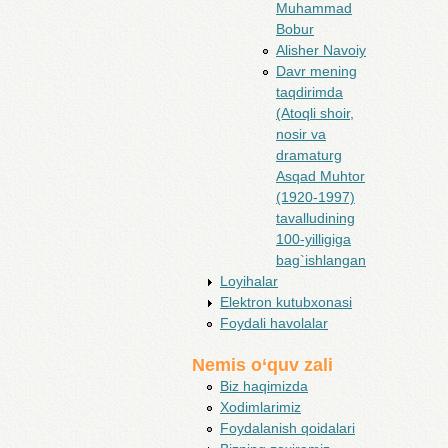
Muhammad
Bobur
Alisher Navoiy
Davr mening
taqdirimda
(Atoqli shoir,
nosir va
dramaturg
Asqad Muhtor
(1920-1997)
tavalludining
100-yilligiga
bag`ishlangan
Loyihalar
Elektron kutubxonasi
Foydali havolalar
Nemis o‘quv zali
Biz haqimizda
Xodimlarimiz
Foydalanish qoidalari