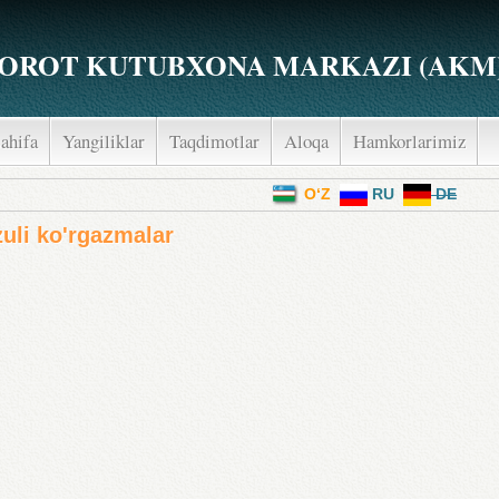
OROT KUTUBXONA MARKAZI (AKM
ahifa
Yangiliklar
Taqdimotlar
Aloqa
Hamkorlarimiz
menu
O‘Z
RU
DE
uli ko'rgazmalar