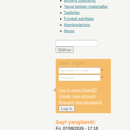
Bizning zaxiramiz
Yangi kelgan materiallar
Tadbirlar
Foydali sahifalar
Hamkorlarimiz
Aloqa
Qidiruv
Search form
User login
*
Username or e-mail
*
Password
Log in using OpenID
Create new account
Request new password
Sayt yangilandi:
Fri, 07/08/2026 - 17:18