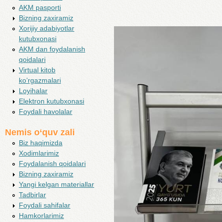
AKM pasporti
Bizning zaxiramiz
Xorijiy adabiyotlar
kutubxonasi
AKM dan foydalanish
qoidalari
Virtual kitob
ko’rgazmalari
Loyihalar
Elektron kutubxonasi
Foydali havolalar
Nemis o‘quv zali
Biz haqimizda
Xodimlarimiz
Foydalanish qoidalari
Bizning zaxiramiz
Yangi kelgan materiallar
Tadbirlar
Foydali sahifalar
Hamkorlarimiz