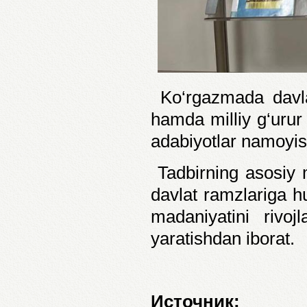
Ko‘rgazmada davlat
hamda milliy g‘urur v
adabiyotlar namoyish
Tadbirning asosiy
davlat ramzlariga hu
madaniyatini rivo
yaratishdan iborat.
Источник: