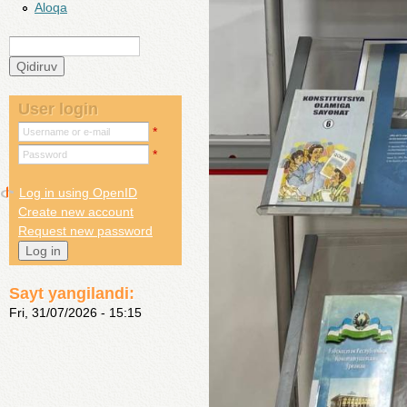
Aloqa
Qidiruv
Search form
User login
*
Username or e-mail
*
Password
Log in using OpenID
Create new account
Request new password
Sayt yangilandi:
Fri, 31/07/2026 - 15:15