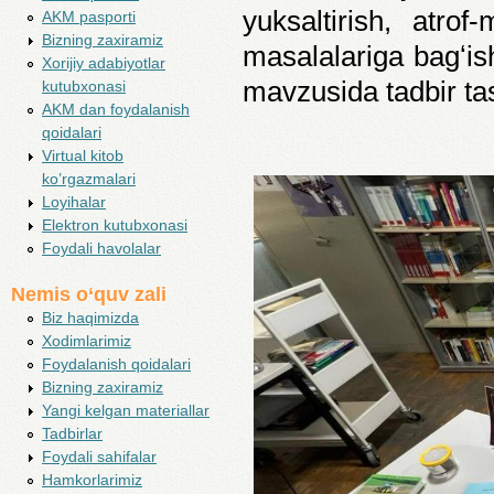
yuksaltirish, atro
AKM pasporti
Bizning zaxiramiz
masalalariga bagʻi
Xorijiy adabiyotlar
mavzusida tadbir tash
kutubxonasi
AKM dan foydalanish
qoidalari
Virtual kitob
ko’rgazmalari
Loyihalar
Elektron kutubxonasi
Foydali havolalar
Nemis o‘quv zali
Biz haqimizda
Xodimlarimiz
Foydalanish qoidalari
Bizning zaxiramiz
Yangi kelgan materiallar
Tadbirlar
Foydali sahifalar
Hamkorlarimiz