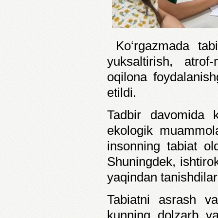
Ko‘rgazmada tabia
yuksaltirish, atro
oqilona foydalanis
etildi.
Tadbir davomida ki
ekologik muammolar
insonning tabiat ol
Shuningdek, ishtirok
yaqindan tanishdilar
Tabiatni asrash va
kunning dolzarb va