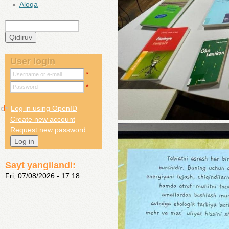
Aloqa
Qidiruv
Search form
User login
*
Username or e-mail
*
Password
Log in using OpenID
Create new account
Request new password
Sayt yangilandi:
Fri, 07/08/2026 - 17:18