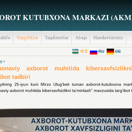
OROT KUTUBXONA MARKAZI (AKM
ahifa
Yangiliklar
Taqdimotlar
Aloqa
Hamkorlarimiz
menu
O‘Z
RU
DE
ти
›
re here
onaviy axborot muhitida kiberxavfsizlikn
ibot tadbiri
yilning 25-iyun kuni Mirzo Ulug‘bek tuman axborot-kutubxona mar
viy axborot muhitida kiberxavfsizlikni ta’minlash” mavzusida targ‘ibot tad