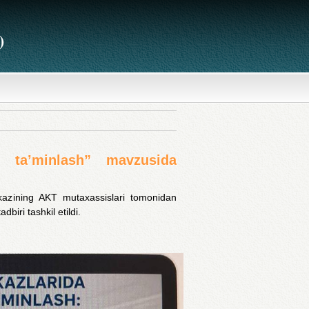
)
i ta’minlash” mavzusida
kazining AKT mutaxassislari tomonidan
biri tashkil etildi.