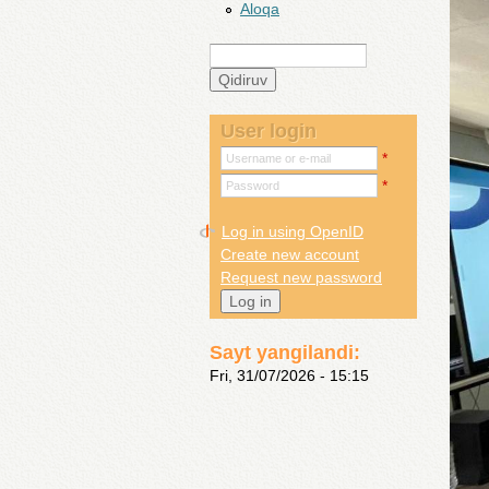
Aloqa
Qidiruv
Search form
User login
*
Username or e-mail
*
Password
Log in using OpenID
Create new account
Request new password
Sayt yangilandi:
Fri, 31/07/2026 - 15:15