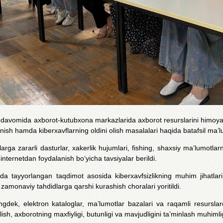
davomida axborot-kutubxona markazlarida axborot resurslarini himoya q
nish hamda kiberxavflarning oldini olish masalalari haqida batafsil ma’lu
rga zararli dasturlar, xakerlik hujumlari, fishing, shaxsiy ma’lumotlarn
 internetdan foydalanish bo‘yicha tavsiyalar berildi.
a tayyorlangan taqdimot asosida kiberxavfsizlikning muhim jihatlari,
amonaviy tahdidlarga qarshi kurashish choralari yoritildi.
gdek, elektron kataloglar, ma’lumotlar bazalari va raqamli resurslard
lish, axborotning maxfiyligi, butunligi va mavjudligini ta’minlash muhimlig