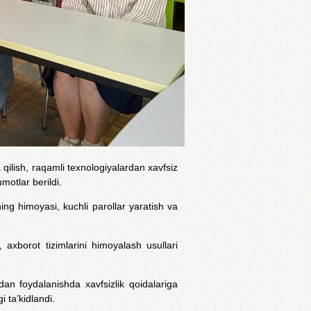
ilish, raqamli texnologiyalardan xavfsiz
motlar berildi.
ing himoyasi, kuchli parollar yaratish va
 axborot tizimlarini himoyalash usullari
an foydalanishda xavfsizlik qoidalariga
i ta’kidlandi.