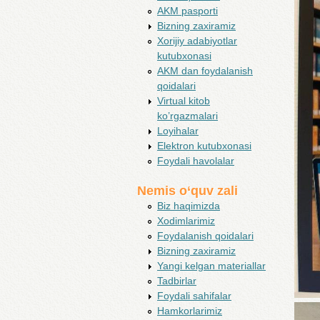
AKM pasporti
Bizning zaxiramiz
Xorijiy adabiyotlar
kutubxonasi
AKM dan foydalanish
qoidalari
Virtual kitob
ko’rgazmalari
Loyihalar
Elektron kutubxonasi
Foydali havolalar
Nemis o‘quv zali
Biz haqimizda
Xodimlarimiz
Foydalanish qoidalari
Bizning zaxiramiz
Yangi kelgan materiallar
Tadbirlar
Foydali sahifalar
Hamkorlarimiz