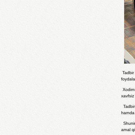
Tadbir 
foydala
Xodimla
xavfsiz
Tadbird
hamda z
Shunin
amal qi