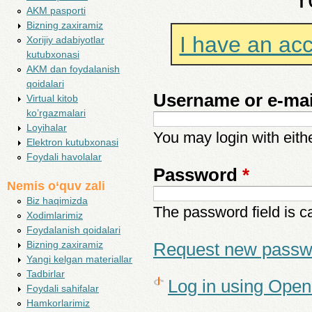
AKM pasporti
Bizning zaxiramiz
I have an ac
Xorijiy adabiyotlar
kutubxonasi
AKM dan foydalanish
qoidalari
Username or e-ma
Virtual kitob
ko’rgazmalari
Loyihalar
You may login with eith
Elektron kutubxonasi
Foydali havolalar
Password
*
Nemis o‘quv zali
Biz haqimizda
The password field is c
Xodimlarimiz
Foydalanish qoidalari
Bizning zaxiramiz
Request new passw
Yangi kelgan materiallar
Tadbirlar
Log in using Ope
Foydali sahifalar
Hamkorlarimiz