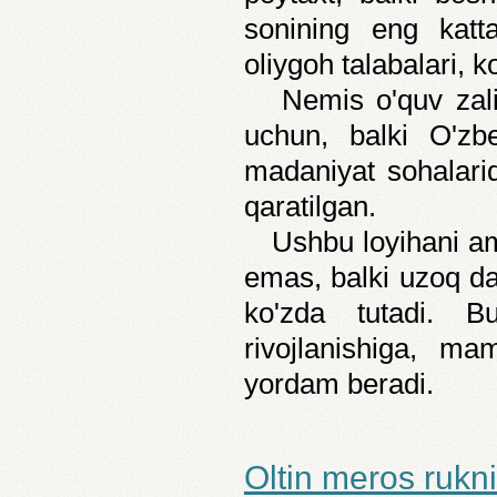
sonining eng katta
oliygoh talabalari, ko
Nemis o'quv zali fa
uchun, balki O'zb
madaniyat sohalarid
qaratilgan.
Ushbu loyihani amal
emas, balki uzoq da
ko'zda tutadi. Bu
rivojlanishiga, mam
yordam beradi.
Oltin meros rukn