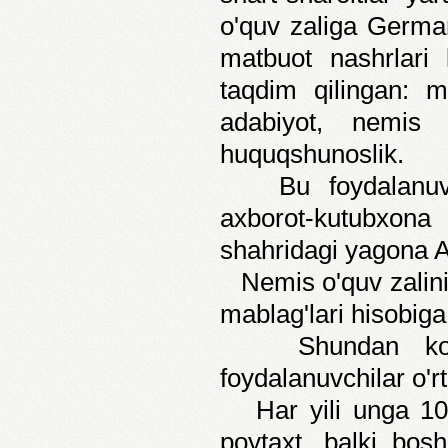
o'quv zaliga German
matbuot nashrlari 
taqdim qilingan: m
adabiyot, nemis t
huquqshunoslik.
Bu foydalanuvchi
axborot-kutubxon
shahridagi yagona A
Nemis o'quv zalinin
mablag'lari hisobiga
Shundan ko'rini
foydalanuvchilar o'r
Har yili unga 1000
poytaxt, balki bos