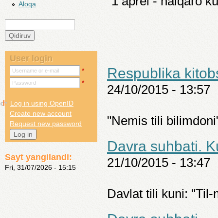
“1 aprel - halqaro ku
Aloqa
Qidiruv
Search form
User login
Respublika kitobs
*
Username or e-mail
*
Password
24/10/2015 - 13:57
Log in using OpenID
Create new account
"Nemis tili bilimdoni
Request new password
Davra suhbati. K
Sayt yangilandi:
21/10/2015 - 13:47
Fri, 31/07/2026 - 15:15
Davlat tili kuni: "Til