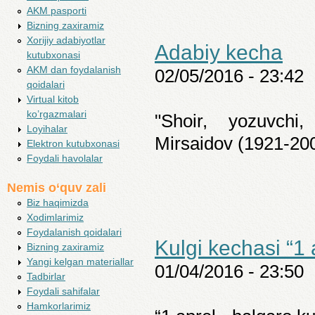
AKM pasporti
Bizning zaxiramiz
Xorijiy adabiyotlar
Adabiy kecha
kutubxonasi
AKM dan foydalanish
02/05/2016 - 23:42
qoidalari
Virtual kitob
ko’rgazmalari
"Shoir, yozuvchi
Loyihalar
Mirsaidov (1921-2005
Elektron kutubxonasi
Foydali havolalar
Nemis o‘quv zali
Biz haqimizda
Xodimlarimiz
Foydalanish qoidalari
Kulgi kechasi “1 
Bizning zaxiramiz
Yangi kelgan materiallar
01/04/2016 - 23:50
Tadbirlar
Foydali sahifalar
Hamkorlarimiz