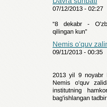
Davra suhbati
07/12/2013 - 02:27
“8 dekabr - O'zbe
qilingan kun”
Nemis o'quv zalin
09/11/2013 - 00:35
2013 yil 9 noyabr
Nemis o'quv zali
institutning hamkor
bag'ishlangan tadbir 