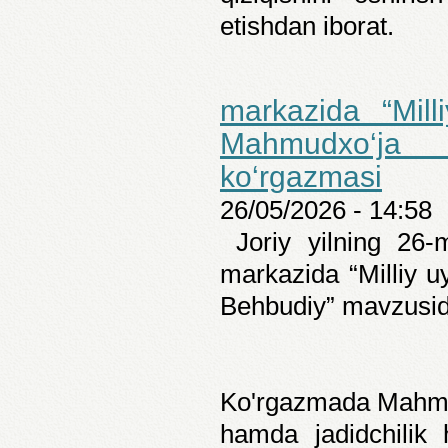
etishdan iborat.
markazida “Mill
Mahmudxo‘ja 
ko‘rgazmasi
26/05/2026 - 14:58
Joriy yilning 26-
markazida “Milliy 
Behbudiy” mavzusida 
Ko'rgazmada Mahmudx
hamda jadidchilik h