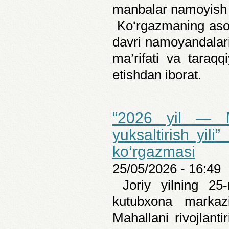
manbalar namoyish e
Ko‘rgazmaning asos
davri namoyandalari
ma’rifati va taraqqi
etishdan iborat.
“2026 yil — Ma
yuksaltirish yili
ko‘rgazmasi
25/05/2026 - 16:49
Joriy yilning 25
kutubxona markaz
Mahallani rivojlanti