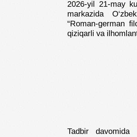
2026-yil 21-may k
markazida O‘zbeki
“Roman-german filol
qiziqarli va ilhomlan
Tadbir davomida 