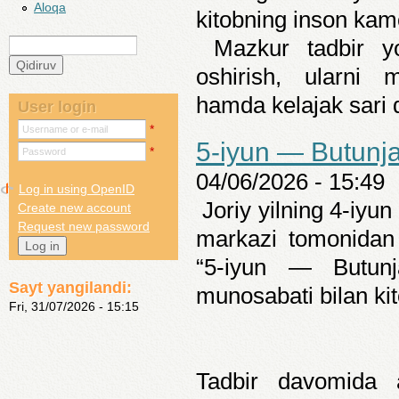
Aloqa
kitobning inson kamo
Mazkur tadbir yos
Qidiruv
Search form
oshirish, ularni m
hamda kelajak sari d
User login
*
Username or e-mail
5-iyun — Butunja
*
Password
04/06/2026 - 15:49
Log in using OpenID
Joriy yilning 4-iyu
Create new account
Request new password
markazi tomonidan
“5-iyun — Butunja
Sayt yangilandi:
munosabati bilan kit
Fri, 31/07/2026 - 15:15
Tadbir davomida a