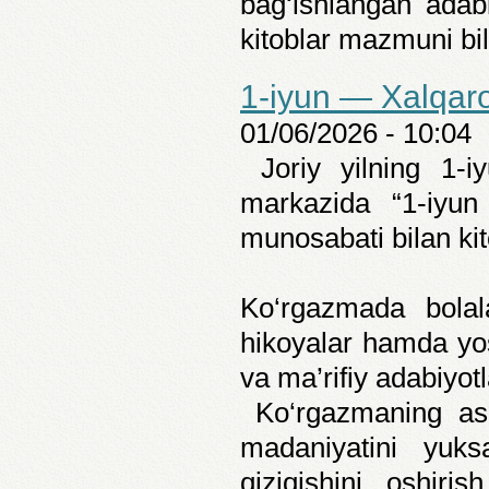
bag‘ishlangan adabi
kitoblar mazmuni bil
1-iyun — Xalqaro
01/06/2026 - 10:04
Joriy yilning 1-i
markazida “1-iyun
munosabati bilan kito
Ko‘rgazmada bolala
hikoyalar hamda yos
va ma’rifiy adabiyotl
Ko‘rgazmaning aso
madaniyatini yuksa
qiziqishini oshir