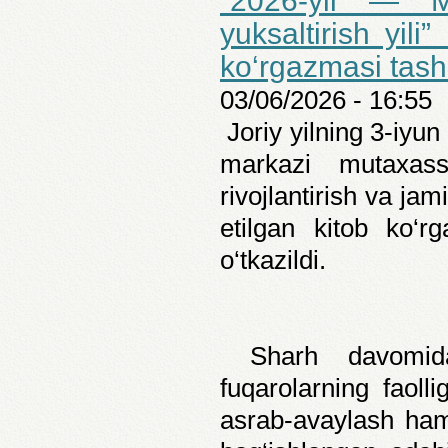
“2026-yil — Ma
yuksaltirish yili
ko‘rgazmasi tashk
03/06/2026 - 16:55
Joriy yilning 3-iyu
markazi mutaxass
rivojlantirish va jam
etilgan kitob ko‘rg
o‘tkazildi.
Sharh davomida 
fuqarolarning faolli
asrab-avaylash ham