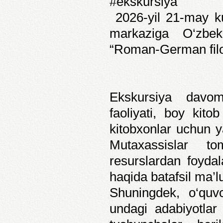
#ekskursiya
2026-yil 21-may k
markaziga O‘zbeki
“Roman-German filolo
Ekskursiya davom
faoliyati, boy kit
kitobxonlar uchun ya
Mutaxassislar to
resurslardan foydal
haqida batafsil ma’lu
Shuningdek, o‘quvc
undagi adabiyotla