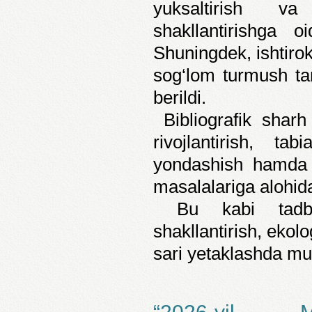
yuksaltirish va
shakllantirishga o
Shuningdek, ishtirok
sog‘lom turmush tar
berildi.
Bibliografik sharh
rivojlantirish, ta
yondashish hamda k
masalalariga alohida 
Bu kabi tadbirl
shakllantirish, ekol
sari yetaklashda mu