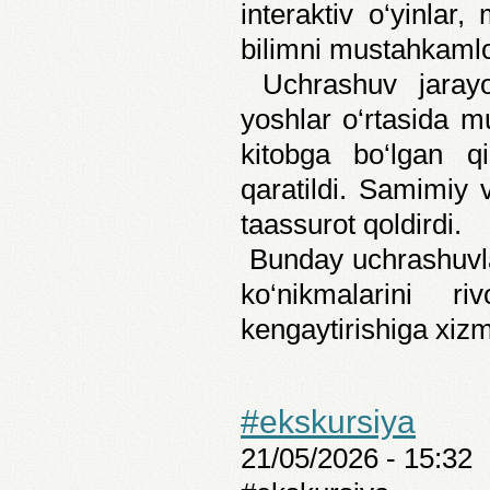
interaktiv o‘yinlar,
bilimni mustahkamlov
Uchrashuv jarayoni
yoshlar o‘rtasida m
kitobga bo‘lgan qi
qaratildi. Samimiy v
taassurot qoldirdi.
Bunday uchrashuvlar
ko‘nikmalarini ri
kengaytirishiga xizm
#ekskursiya
21/05/2026 - 15:32