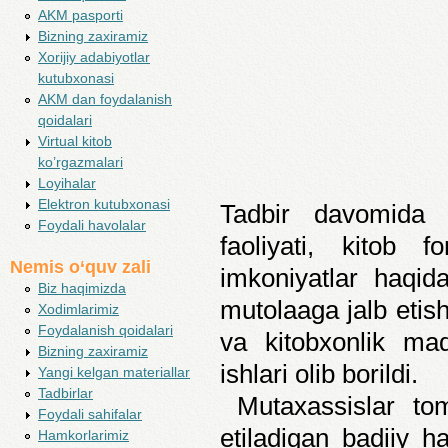
AKM pasporti
Bizning zaxiramiz
Xorijiy adabiyotlar
kutubxonasi
AKM dan foydalanish
qoidalari
Virtual kitob
ko’rgazmalari
Loyihalar
Elektron kutubxonasi
Tadbir davomida i
Foydali havolalar
faoliyati, kitob 
Nemis o‘quv zali
imkoniyatlar haqid
Biz haqimizda
mutolaaga jalb etish
Xodimlarimiz
Foydalanish qoidalari
va kitobxonlik mada
Bizning zaxiramiz
ishlari olib borildi.
Yangi kelgan materiallar
Tadbirlar
Mutaxassislar tom
Foydali sahifalar
etiladigan badiiy h
Hamkorlarimiz