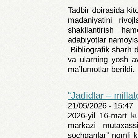
Tadbir doirasida kit
madaniyatini rivoj
shakllantirish ham
adabiyotlar namoyish
Bibliografik sharh 
va ularning yosh a
maʼlumotlar berildi.
“Jadidlar – milla
21/05/2026 - 15:47
2026-yil 16-mart k
markazi mutaxassi
sochganlar” nomli ki