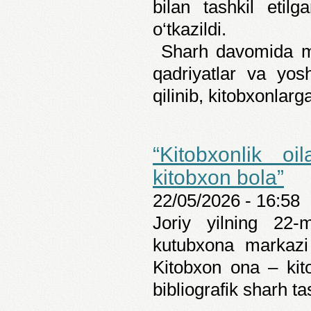
bilan tashkil etilg
o‘tkazildi.
Sharh davomida mah
qadriyatlar va yos
qilinib, kitobxonlarg
“Kitobxonlik o
kitobxon bola”
22/05/2026 - 16:58
Joriy yilning 22
kutubxona markazi 
Kitobxon ona – kit
bibliografik sharh tas