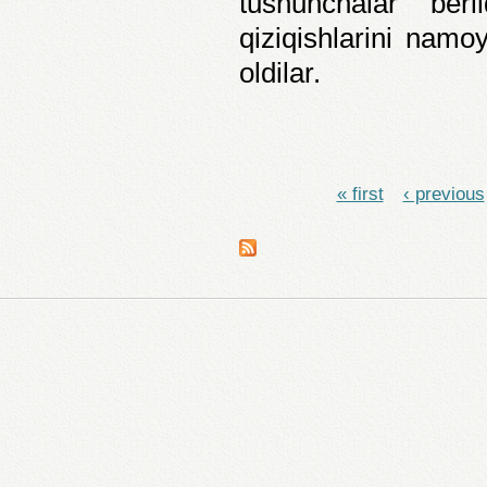
tushunchalar beri
qiziqishlarini namoy
oldilar.
« first
‹ previous
Pages