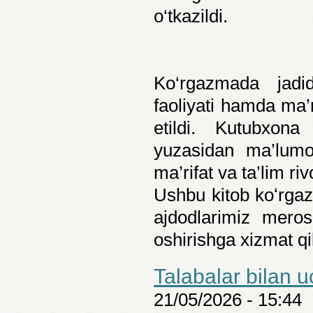
o‘tkazildi.
Ko‘rgazmada jadid
faoliyati hamda ma’r
etildi. Kutubxona
yuzasidan ma’lumotl
ma’rifat va ta’lim ri
Ushbu kitob koʻrgazm
ajdodlarimiz merosi
oshirishga xizmat q
Talabalar bilan 
21/05/2026 - 15:44